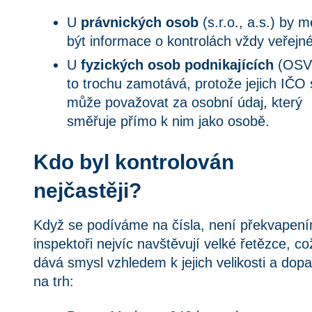
U 
právnických osob
 (s.r.o., a.s.) by mě
být informace o kontrolách vždy veřejné
U 
fyzických osob podnikajících
 (OSV
to trochu zamotává, protože jejich IČO 
může považovat za osobní údaj, který 
směřuje přímo k nim jako osobě.
Kdo byl kontrolován 
nejčastěji?
Když se podíváme na čísla, není překvapením
inspektoři nejvíc navštěvují velké řetězce, což
dává smysl vzhledem k jejich velikosti a dopa
na trh: