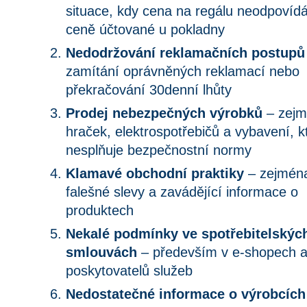
situace, kdy cena na regálu neodpovídá
ceně účtované u pokladny
Nedodržování reklamačních postupů
zamítání oprávněných reklamací nebo 
překračování 30denní lhůty
Prodej nebezpečných výrobků
 – zejm
hraček, elektrospotřebičů a vybavení, kt
nesplňuje bezpečnostní normy
Klamavé obchodní praktiky
 – zejména
falešné slevy a zavádějící informace o 
produktech
Nekalé podmínky ve spotřebitelských
smlouvách
 – především v e-shopech a 
poskytovatelů služeb
Nedostatečné informace o výrobcích