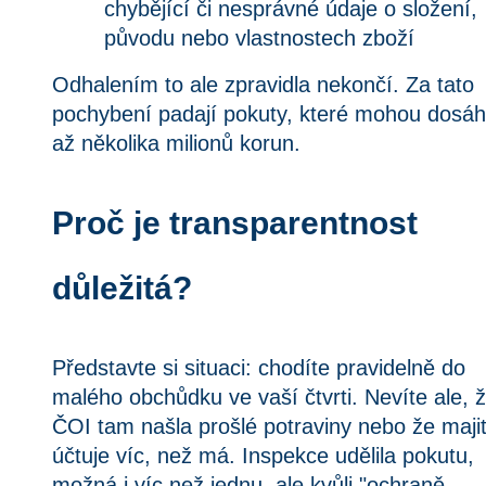
chybějící či nesprávné údaje o složení, 
původu nebo vlastnostech zboží
Odhalením to ale zpravidla nekončí. Za tato 
pochybení padají pokuty, které mohou dosáh
až několika milionů korun.
Proč je transparentnost 
důležitá?
Představte si situaci: chodíte pravidelně do 
malého obchůdku ve vaší čtvrti. Nevíte ale, ž
ČOI tam našla prošlé potraviny nebo že majite
účtuje víc, než má. Inspekce udělila pokutu, 
možná i víc než jednu, ale kvůli "ochraně 