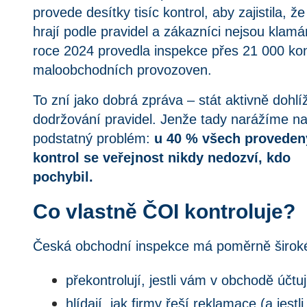
provede desítky tisíc kontrol, aby zajistila, že
hrají podle pravidel a zákazníci nejsou klamá
roce 2024 provedla inspekce přes 21 000 kon
maloobchodních provozoven.
To zní jako dobrá zpráva – stát aktivně dohlí
dodržování pravidel. Jenže tady narážíme n
podstatný problém:
u 40 % všech provede
kontrol se veřejnost nikdy nedozví, kdo
pochybil.
Co vlastně ČOI kontroluje?
Česká obchodní inspekce má poměrně široké p
překontrolují, jestli vám v obchodě účtu
hlídají, jak firmy řeší reklamace (a jestli