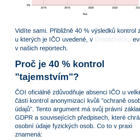
Vidíte sami. Přibližně 40 % výsledků kontrol z
u kterých je IČO uvedené, v 
Creditchecku
 ev
v našich reportech.
Proč je 40 % kontrol
"tajemstvím"?
ČOI oficiálně zdůvodňuje absenci IČO u velké
části kontrol anonymizací kvůli "ochraně osob
údajů". Tento argument má svůj právní základ
GDPR a souvisejících předpisech, které chrán
osobní údaje fyzických osob. Co to v praxi 
znamená: