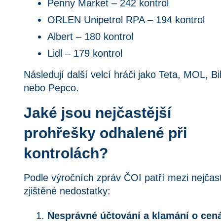
Penny Market – 242 kontrol
ORLEN Unipetrol RPA – 194 kontrol
Albert – 180 kontrol
Lidl – 179 kontrol
Následují další velcí hráči jako Teta, MOL, Bill
nebo Pepco. 
Jaké jsou nejčastější 
prohřešky odhalené při 
kontrolách?
Podle výročních zpráv ČOI patří mezi nejčastě
zjištěné nedostatky:
Nesprávné účtování a klamání o cen