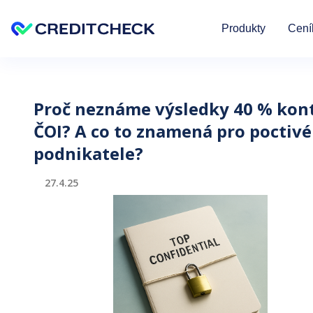
Přeskočit na
Produkty
Cení
Proč neznáme výsledky 40 % kon
ČOI? A co to znamená pro poctivé
podnikatele?
27.4.25